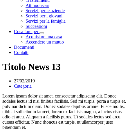
Trasferimenti
Atti ipotecari
Servizi per le aziende
Servizi per i giovani
Servizi per la famiglia
Successioni
Cosa fare per
Visualizza menù di secondo livello
Acquistare una casa
Accendere un mutuo
Documenti
Contatti
Titolo News 13
27/02/2019
Categoria
Lorem ipsum dolor sit amet, consectetur adipiscing elit. Donec
sodales lectus id nisi finibus facilisis. Sed mi turpis, porta a turpis et,
pulvinar dictum diam. Donec sodales dapibus ornare. Fusce mollis,
nibh at sollicitudin laoreet, lorem ex facilisis magna, a luctus risus
odio et arcu. Aliquam a facilisis purus. Ut sodales lectus sed arcu
cursus efficitur. Nunc rhoncus est turpis, ut ullamcorper justo
bibendum et.