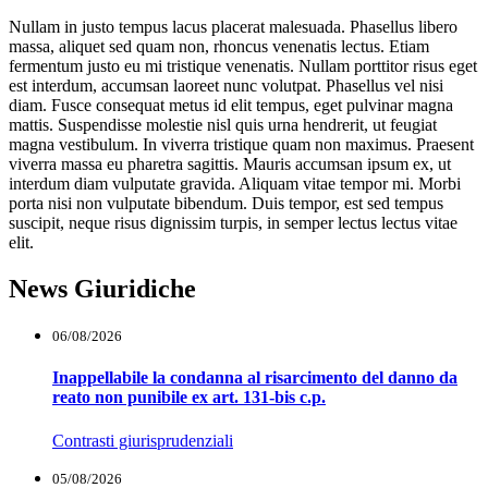
Nullam in justo tempus lacus placerat malesuada. Phasellus libero
massa, aliquet sed quam non, rhoncus venenatis lectus. Etiam
fermentum justo eu mi tristique venenatis. Nullam porttitor risus eget
est interdum, accumsan laoreet nunc volutpat. Phasellus vel nisi
diam. Fusce consequat metus id elit tempus, eget pulvinar magna
mattis. Suspendisse molestie nisl quis urna hendrerit, ut feugiat
magna vestibulum. In viverra tristique quam non maximus. Praesent
viverra massa eu pharetra sagittis. Mauris accumsan ipsum ex, ut
interdum diam vulputate gravida. Aliquam vitae tempor mi. Morbi
porta nisi non vulputate bibendum. Duis tempor, est sed tempus
suscipit, neque risus dignissim turpis, in semper lectus lectus vitae
elit.
News Giuridiche
06/08/2026
Inappellabile la condanna al risarcimento del danno da
reato non punibile ex art. 131-bis c.p.
Contrasti giurisprudenziali
05/08/2026