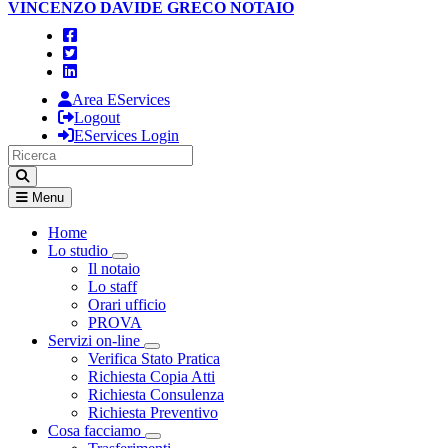
VINCENZO DAVIDE GRECO
NOTAIO
Area EServices
Logout
EServices Login
Menu
Home
Lo studio
Visualizza menù di secondo livello
Il notaio
Lo staff
Orari ufficio
PROVA
Servizi on-line
Visualizza menù di secondo livello
Verifica Stato Pratica
Richiesta Copia Atti
Richiesta Consulenza
Richiesta Preventivo
Cosa facciamo
Visualizza menù di secondo livello