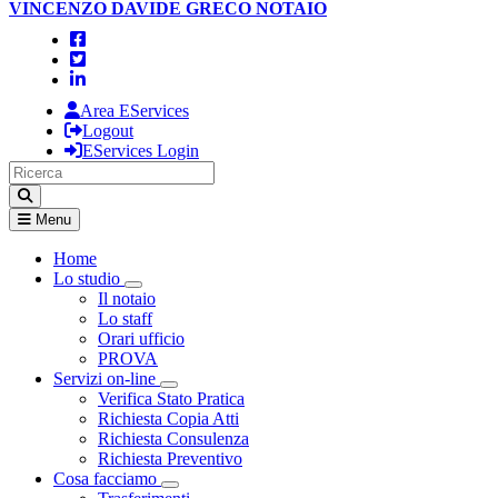
VINCENZO DAVIDE GRECO
NOTAIO
Area EServices
Logout
EServices Login
Menu
Home
Lo studio
Visualizza menù di secondo livello
Il notaio
Lo staff
Orari ufficio
PROVA
Servizi on-line
Visualizza menù di secondo livello
Verifica Stato Pratica
Richiesta Copia Atti
Richiesta Consulenza
Richiesta Preventivo
Cosa facciamo
Visualizza menù di secondo livello