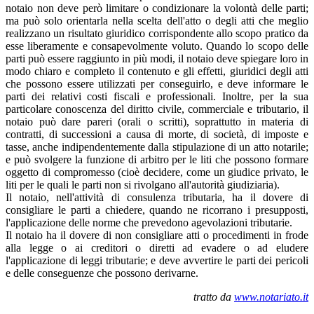
notaio non deve però limitare o condizionare la volontà delle parti;
ma può solo orientarla nella scelta dell'atto o degli atti che meglio
realizzano un risultato giuridico corrispondente allo scopo pratico da
esse liberamente e consapevolmente voluto. Quando lo scopo delle
parti può essere raggiunto in più modi, il notaio deve spiegare loro in
modo chiaro e completo il contenuto e gli effetti, giuridici degli atti
che possono essere utilizzati per conseguirlo, e deve informare le
parti dei relativi costi fiscali e professionali. Inoltre, per la sua
particolare conoscenza del diritto civile, commerciale e tributario, il
notaio può dare pareri (orali o scritti), soprattutto in materia di
contratti, di successioni a causa di morte, di società, di imposte e
tasse, anche indipendentemente dalla stipulazione di un atto notarile;
e può svolgere la funzione di arbitro per le liti che possono formare
oggetto di compromesso (cioè decidere, come un giudice privato, le
liti per le quali le parti non si rivolgano all'autorità giudiziaria).
Il notaio, nell'attività di consulenza tributaria, ha il dovere di
consigliare le parti a chiedere, quando ne ricorrano i presupposti,
l'applicazione delle norme che prevedono agevolazioni tributarie.
Il notaio ha il dovere di non consigliare atti o procedimenti in frode
alla legge o ai creditori o diretti ad evadere o ad eludere
l'applicazione di leggi tributarie; e deve avvertire le parti dei pericoli
e delle conseguenze che possono derivarne.
tratto da
www.notariato.it