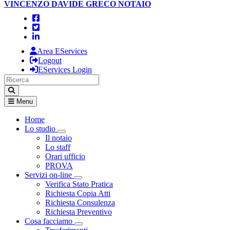
VINCENZO DAVIDE GRECO
NOTAIO
Area EServices
Logout
EServices Login
Menu
Home
Lo studio
Visualizza menù di secondo livello
Il notaio
Lo staff
Orari ufficio
PROVA
Servizi on-line
Visualizza menù di secondo livello
Verifica Stato Pratica
Richiesta Copia Atti
Richiesta Consulenza
Richiesta Preventivo
Cosa facciamo
Visualizza menù di secondo livello