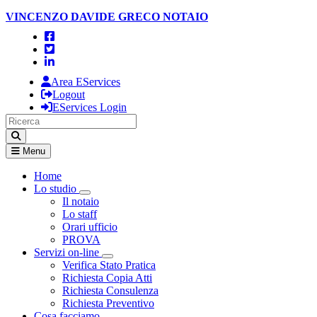
VINCENZO DAVIDE GRECO
NOTAIO
Area EServices
Logout
EServices Login
Menu
Home
Lo studio
Visualizza menù di secondo livello
Il notaio
Lo staff
Orari ufficio
PROVA
Servizi on-line
Visualizza menù di secondo livello
Verifica Stato Pratica
Richiesta Copia Atti
Richiesta Consulenza
Richiesta Preventivo
Cosa facciamo