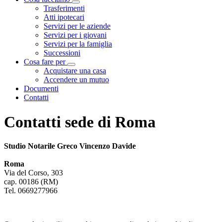
Visualizza menù di secondo livello
Trasferimenti
Atti ipotecari
Servizi per le aziende
Servizi per i giovani
Servizi per la famiglia
Successioni
Cosa fare per
Visualizza menù di secondo livello
Acquistare una casa
Accendere un mutuo
Documenti
Contatti
Contatti sede di Roma
Studio Notarile Greco Vincenzo Davide
Roma
Via del Corso, 303
cap. 00186 (RM)
Tel. 0669277966